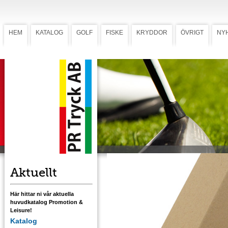
HEM
KATALOG
GOLF
FISKE
KRYDDOR
ÖVRIGT
NY
Startkit 15T Standard
Startkit 15T Standar
(Art. 26315T)
Startkit i pappersask inkl. Titleist Tour Soft, 
peggar, 2 markeringsknappar, twistpenna o
greenlagare PF100. Priset inkluderar 1-
färgstryck på innehållet.
Aktuellt
Här hittar ni vår aktuella
huvudkatalog Promotion &
Leisure!
Katalog