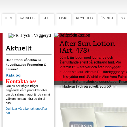
HEM
KATALOG
GOLF
FISKE
KRYDDOR
ÖVRIGT
NY
After Sun Lotion
After Sun Lotion
Aktuellt
(Art. 478)
50 ml. En lotion med lugnande och
Här hittar ni vår aktuella
återfuktande effekt på solbränd hud. Pro
huvudkatalog Promotion &
Vitamin B5 – stärker och återuppbygger
Leisure!
hudens struktur. Vitamin E – förebyggor ryn
Katalog
och skyddar mot UV-strålar. Aloe Vera Extrac
Kontakta oss
– har antiinflammatoriska egenskaper. Prise
Om du har några frågor
inkluderar tryck på etikett, 30 x 50 mm.
angående våra produkter eller
om du saknar något är du varmt
välkommen att höra av dig till
oss.
Du hittar våra kontaktuppgifter
här.