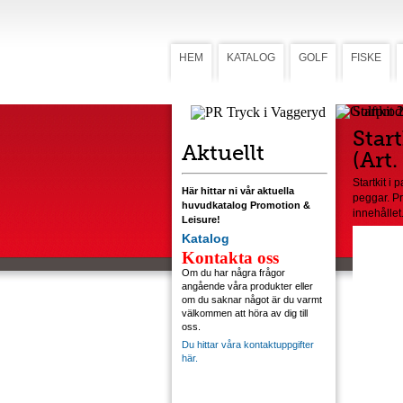
HEM
KATALOG
GOLF
FISKE
Startkit
Star
Aktuellt
(Art
Startkit i 
Här hittar ni vår aktuella
peggar. Pr
huvudkatalog Promotion &
innehållet
Leisure!
Katalog
Kontakta oss
Om du har några frågor
angående våra produkter eller
om du saknar något är du varmt
välkommen att höra av dig till
oss.
Du hittar våra kontaktuppgifter
här.