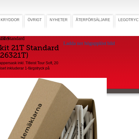
KRYDDOR
ÖVRIGT
NYHETER
ÅTERFÖRSÄLJARE
LEGOTRYC
 21T Standard
Ladda ner högupplöst bild
tkit 21T Standard
. 26321T)
pappersask inkl. Titleist Tour Soft, 20
iset inkluderar 1-färgstryck på
.