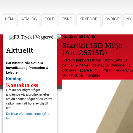
HEM
KATALOG
GOLF
FISKE
KRYDDOR
ÖVRIGT
NY
Startkit 15D Miljö
Startkit 15D Miljö
Aktuellt
(Art. 26315D)
Startkit i pappersask inkl. Dixon Earth, 10
Här hittar ni vår aktuella
peggar, 2 markeringsknappar, woodpenna
huvudkatalog Promotion &
och greenlagare PF450. Priset inkluderar 1-
Leisure!
färgstryck på innehållet
Katalog
Kontakta oss
Om du har några frågor
angående våra produkter eller
om du saknar något är du varmt
välkommen att höra av dig till
oss.
Du hittar våra kontaktuppgifter
här.