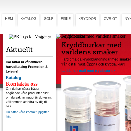
HEM
KATALOG
GOLF
FISKE
KRYDDOR
ÖVRIGT
NY
Kryddburkar med världens smaker
Kryddburkar med
Aktuellt
världens smaker
Färdigmalda kryddblandningar med smaker
Här hittar ni vår aktuella
från öst till väst. Öppna och krydda, klart!
huvudkatalog Promotion &
Ladda ner mall med tryckstorlek
Leisure!
Katalog
Kontakta oss
Om du har några frågor
angående våra produkter eller
om du saknar något är du varmt
välkommen att höra av dig till
oss.
Du hittar våra kontaktuppgifter
här.