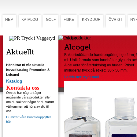
HEM
KATALOG
GOLF
FISKE
KRYDDOR
ÖVRIGT
NY
Alcogel
Alcogel
Aktuellt
Bakteriedödande handrengöring i gelform, 
ml. Unik formula som innehåller glycerin oc
Här hittar ni vår aktuella
Aloe Vera för återfuktning av huden. Priset
huvudkatalog Promotion &
inkluderar tryck på etikett, 30 x 50 mm.
Leisure!
Ladda ner tryckmall
Katalog
Kontakta oss
Om du har några frågor
angående våra produkter eller
om du saknar något är du varmt
välkommen att höra av dig till
oss.
Du hittar våra kontaktuppgifter
här.