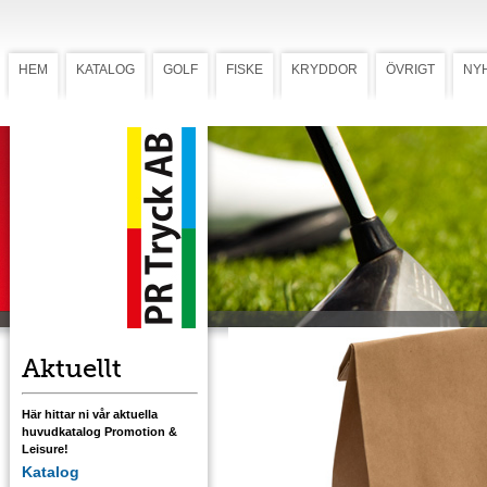
HEM
KATALOG
GOLF
FISKE
KRYDDOR
ÖVRIGT
NY
Peggar, VIP
Peggar, VIP
150 träpeggar tryckta med personligt namn
(1-färgstryck). Levereras i papperspåse.
Ladda ner mall med tryckstorlek 2 1/8"
Ladda ner mall med tryckstorlek 2 3/4"
Ladda ner mall med tryckstorlek 3 1/4"
Ladda ner mall med tryckstorlek 4"
Aktuellt
Här hittar ni vår aktuella
huvudkatalog Promotion &
Leisure!
Katalog