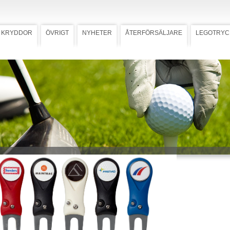
KRYDDOR
ÖVRIGT
NYHETER
ÅTERFÖRSÄLJARE
LEGOTRYC
gare PF 750
Ladda ner högupplöst bild
nlagare PF 750
e med stilettfunktion. Förädlas
ärgstryck på Ø 25 mm
knapp. Välj variant; slät, dimple-
ller gjuten.
 mall med tryckstorlek