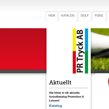
HEM
KATALOG
GOLF
FISKE
Greenla
Gree
Greenlagar
med flerf
markerings
mönstrad e
Ladda ner
Aktuellt
Här hittar ni vår aktuella
huvudkatalog Promotion &
Leisure!
Katalog