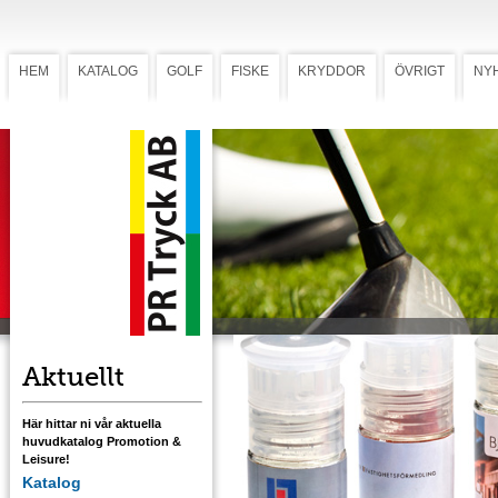
HEM
KATALOG
GOLF
FISKE
KRYDDOR
ÖVRIGT
NY
Kryddburkar med världens smaker
Kryddburkar med
världens smaker
Färdigmalda kryddblandningar med smaker
från öst till väst. Öppna och krydda, klart!
Ladda ner mall med tryckstorlek
Aktuellt
Här hittar ni vår aktuella
huvudkatalog Promotion &
Leisure!
Katalog