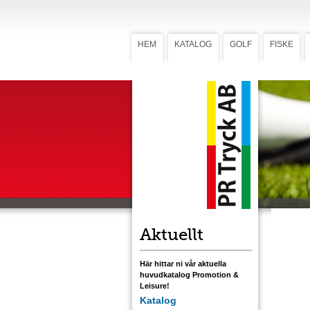
HEM
KATALOG
GOLF
FISKE
Startkit
Star
(Art
Startkit i
peggar, 2
och greenl
färgstryck
Aktuellt
Här hittar ni vår aktuella
huvudkatalog Promotion &
Leisure!
Katalog