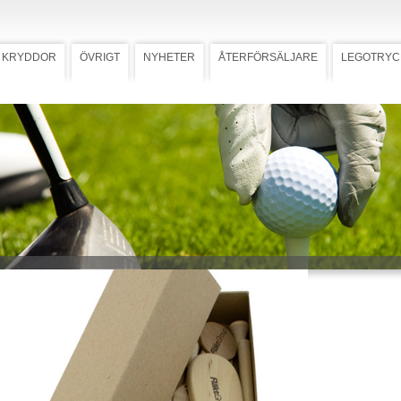
KRYDDOR
ÖVRIGT
NYHETER
ÅTERFÖRSÄLJARE
LEGOTRYC
 15D Miljö
Ladda ner högupplöst bild
tkit 15D Miljö
. 26315D)
 pappersask inkl. Dixon Earth, 10
 markeringsknappar, woodpenna
agare PF450. Priset inkluderar 1-
 på innehållet