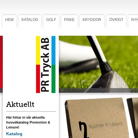
HEM
KATALOG
GOLF
FISKE
KRYDDOR
ÖVRIGT
NY
Matchbook Miljö
Matchbook Miljö
Startkit med fyra peggar och markeringskn
i trä. Omslaget i kartong av 100% returfiber. 
färgstryckt innehållet och flerfärgstryckt
omslag.
Ladda ner mall med tryckstorlek 2 1/8
Ladda ner mall med tryckstorlek 2 3/4
Ladda ner mall med tryckstorlek 3 1/4
Aktuellt
Här hittar ni vår aktuella
huvudkatalog Promotion &
Leisure!
Katalog