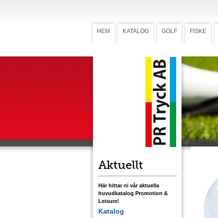
HEM
KATALOG
GOLF
FISKE
Golfboll
Golf
Ett dussin
namn.
(1-färgstry
Ladda ner 
Aktuellt
Här hittar ni vår aktuella
huvudkatalog Promotion &
Leisure!
Katalog