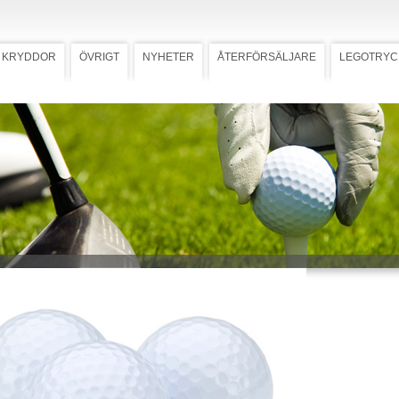
KRYDDOR
ÖVRIGT
NYHETER
ÅTERFÖRSÄLJARE
LEGOTRYC
, VIP
Ladda ner högupplöst bild
boll, VIP
 golfbollar tryckta med personligt
ck).
mall med tryckstorlek, golfboll.