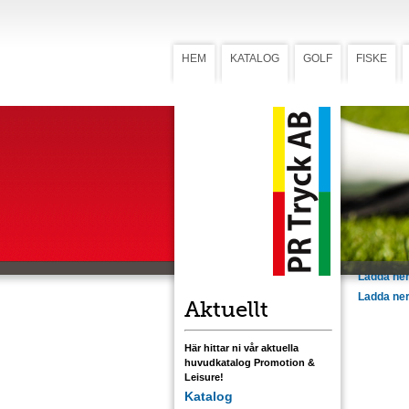
HEM
KATALOG
GOLF
FISKE
Bollar o
Bolla
namnt
Personligt 
färgstryck
pappersas
Ladda ner
Ladda ner
Ladda ner
Ladda ner
Ladda ner 
Aktuellt
Här hittar ni vår aktuella
huvudkatalog Promotion &
Leisure!
Katalog