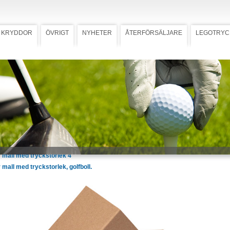
KRYDDOR
ÖVRIGT
NYHETER
ÅTERFÖRSÄLJARE
LEGOTRYC
ch peggar med namntryck, VIP
r och peggar med
Ladda ner högupplöst bild
ryck, VIP
startkit inkl 1 boll och 20 peggar. 1-
t namn på bollar, peggar och
k av 100% returfiber.
 mall med tryckstorlek 2 1/8"
 mall med tryckstorlek 2 3/4"
 mall med tryckstorlek 3 1/4"
 mall med tryckstorlek 4"
mall med tryckstorlek, golfboll.