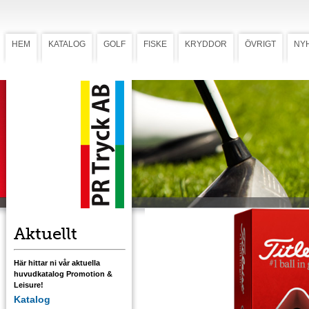
HEM
KATALOG
GOLF
FISKE
KRYDDOR
ÖVRIGT
NY
Titleist TruFeel
Den mjukaste Titleist-
bollen
Titleist TruFeel är den mjukaste bollen I
Titleist sortiment som är omgjord med en ny
TruTouch kärna och ny TruFit aerodynamik f
mer längd i det långa spelet. Vårt eget TruF
skal ger dig utmärkt kontroll i närspelsslage
in mot och runt green.
Ladda ner mall med tryckstorlek.
Aktuellt
Här hittar ni vår aktuella
huvudkatalog Promotion &
Leisure!
Katalog