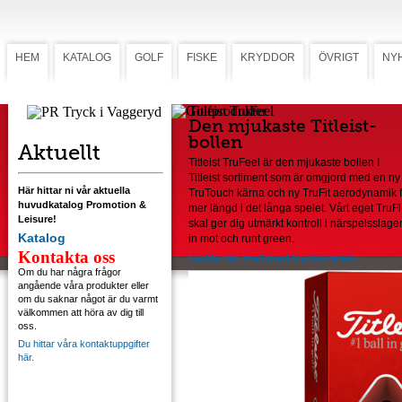
HEM
KATALOG
GOLF
FISKE
KRYDDOR
ÖVRIGT
NY
Titleist TruFeel
Den mjukaste Titleist-
bollen
Aktuellt
Titleist TruFeel är den mjukaste bollen I
Titleist sortiment som är omgjord med en ny
Här hittar ni vår aktuella
TruTouch kärna och ny TruFit aerodynamik f
huvudkatalog Promotion &
mer längd i det långa spelet. Vårt eget TruF
Leisure!
skal ger dig utmärkt kontroll i närspelsslage
Katalog
in mot och runt green.
Kontakta oss
Ladda ner mall med tryckstorlek.
Om du har några frågor
angående våra produkter eller
om du saknar något är du varmt
välkommen att höra av dig till
oss.
Du hittar våra kontaktuppgifter
här.