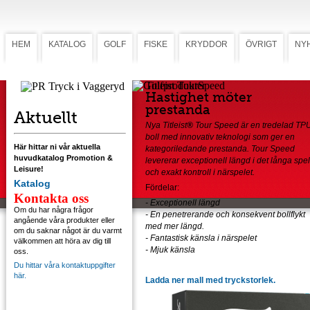
HEM
KATALOG
GOLF
FISKE
KRYDDOR
ÖVRIGT
NY
Titleist TourSpeed
Hastighet möter
prestanda
Aktuellt
Nya Titleist
®
Tour Speed är en tredelad TP
boll med innovativ teknologi som ger en
Här hittar ni vår aktuella
kategoriledande prestanda. Tour Speed
huvudkatalog Promotion &
levererar exceptionell längd i det långa spel
Leisure!
och exakt kontroll i närspelet.
Katalog
Fördelar:
Kontakta oss
- Exceptionell längd
Om du har några frågor
- En penetrerande och konsekvent bollflykt
angående våra produkter eller
med mer längd.
om du saknar något är du varmt
- Fantastisk känsla i närspelet
välkommen att höra av dig till
- Mjuk känsla
oss.
Du hittar våra kontaktuppgifter
här.
Ladda ner mall med tryckstorlek.