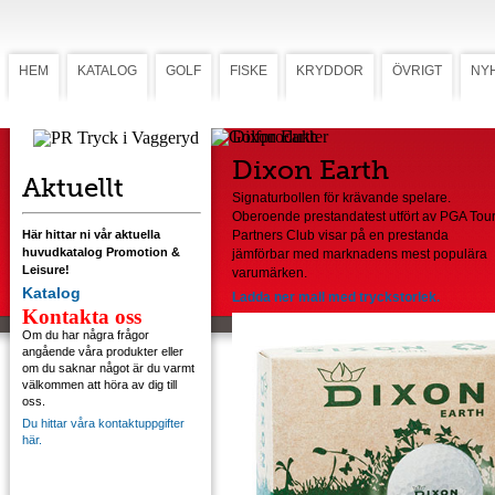
HEM
KATALOG
GOLF
FISKE
KRYDDOR
ÖVRIGT
NY
Dixon Earth
Dixon Earth
Aktuellt
Signaturbollen för krävande spelare.
Oberoende prestandatest utfört av PGA Tou
Här hittar ni vår aktuella
Partners Club visar på en prestanda
huvudkatalog Promotion &
jämförbar med marknadens mest populära
Leisure!
varumärken.
Katalog
Ladda ner mall med tryckstorlek.
Kontakta oss
Om du har några frågor
angående våra produkter eller
om du saknar något är du varmt
välkommen att höra av dig till
oss.
Du hittar våra kontaktuppgifter
här.