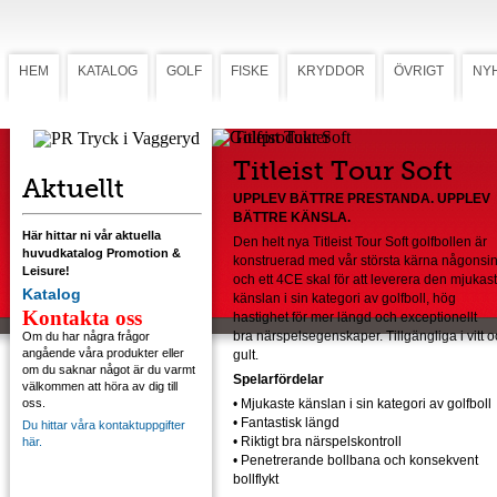
HEM
KATALOG
GOLF
FISKE
KRYDDOR
ÖVRIGT
NY
Titleist Tour Soft
Titleist Tour Soft
Aktuellt
UPPLEV BÄTTRE PRESTANDA. UPPLEV
BÄTTRE KÄNSLA.
Här hittar ni vår aktuella
Den helt nya Titleist Tour Soft golfbollen är
huvudkatalog Promotion &
konstruerad med vår största kärna någonsi
Leisure!
och ett 4CE skal för att leverera den mjukas
Katalog
känslan i sin kategori av golfboll, hög
Kontakta oss
hastighet för mer längd och exceptionellt
bra närspelsegenskaper. Tillgängliga i vitt 
Om du har några frågor
angående våra produkter eller
gult.
om du saknar något är du varmt
Spelarfördelar
välkommen att höra av dig till
oss.
•
Mjukaste känslan i sin kategori av golfboll
•
Fantastisk längd
Du hittar våra kontaktuppgifter
•
Riktigt bra närspelskontroll
här.
•
Penetrerande bollbana och konsekvent
bollflykt