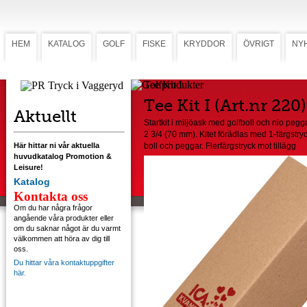
HEM
KATALOG
GOLF
FISKE
KRYDDOR
ÖVRIGT
NY
Tee Kit I
Tee Kit I (Art.nr 220)
Aktuellt
Startkit i miljöask med golfboll och nio pegg
2 3/4 (70 mm). Kitet förädlas med 1-färgstryc
Här hittar ni vår aktuella
boll och peggar. Flerfärgstryck mot tillägg
huvudkatalog Promotion &
Leisure!
Katalog
Kontakta oss
Om du har några frågor
angående våra produkter eller
om du saknar något är du varmt
välkommen att höra av dig till
oss.
Du hittar våra kontaktuppgifter
här.