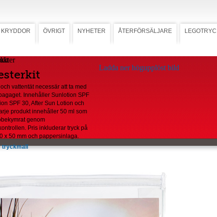
KRYDDOR
ÖVRIGT
NYHETER
ÅTERFÖRSÄLJARE
LEGOTRYC
kit
Ladda ner högupplöst bild
sterkit
och vattentät necessär att ta med
bagaget. Innehåller Sunlotion SPF
ion SPF 30, After Sun Lotion och
arje produkt innehåller 50 ml som
obekymrat genom
ontrollen. Pris inkluderar tryck på
 30 x 50 mm och pappersinlaga.
 tryckmall