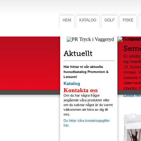
HEM
KATALOG
GOLF
FISKE
Semester
Seme
Aktuellt
En smidig 
sig i hand
Här hittar ni vår aktuella
15, Sunlot
huvudkatalog Promotion &
Alcogel. V
Leisure!
passerar 
Katalog
säkerhetsk
etiketter,
Kontakta oss
Ladda ner
Om du har några frågor
angående våra produkter eller
om du saknar något är du varmt
välkommen att höra av dig till
oss.
Du hittar våra kontaktuppgifter
här.