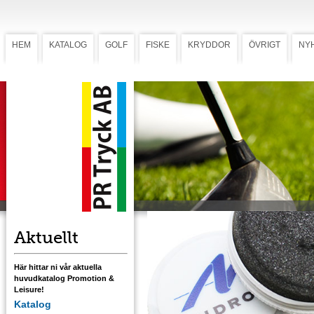
HEM
KATALOG
GOLF
FISKE
KRYDDOR
ÖVRIGT
NY
Skoputs
Skoputs
Se på dina golfskor – andra gör det! Klassis
putssvamp med putsmedel. Ø 55 mm, vit.
Ladda ner mall med tryckstorlek
Aktuellt
Här hittar ni vår aktuella
huvudkatalog Promotion &
Leisure!
Katalog