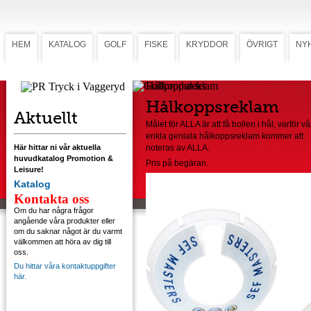
HEM
KATALOG
GOLF
FISKE
KRYDDOR
ÖVRIGT
NY
Hålkoppsreklam
Hålkoppsreklam
Aktuellt
Målet för ALLA är att få bollen i hål, varför vå
enkla geniala hålkoppsreklam kommer att
Här hittar ni vår aktuella
noteras av ALLA.
huvudkatalog Promotion &
Pris på begäran.
Leisure!
Katalog
Kontakta oss
Om du har några frågor
angående våra produkter eller
om du saknar något är du varmt
välkommen att höra av dig till
oss.
Du hittar våra kontaktuppgifter
här.