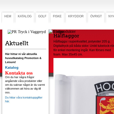
HEM
KATALOG
GOLF
FISKE
KRYDDOR
ÖVRIGT
NY
Flagga
Hålflaggor
Aktuellt
Hålflagga i superkvalitet, polyester 205 g.
Digitaltryck på båda sidor. Unikt tubelock-rö
för enkel montering ingår. Kan förses med
Här hittar ni vår aktuella
foam. Max 35x45 cm.
huvudkatalog Promotion &
Leisure!
Katalog
Kontakta oss
Om du har några frågor
angående våra produkter eller
om du saknar något är du varmt
välkommen att höra av dig till
oss.
Du hittar våra kontaktuppgifter
här.