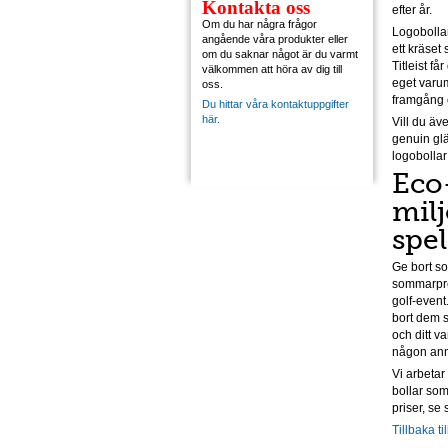
Kontakta oss
efter år.
Om du har några frågor
Logobollar
angående våra produkter eller
ett kräset 
om du saknar något är du varmt
Titleist få
välkommen att höra av dig till
eget varum
oss.
framgång o
Du hittar våra kontaktuppgifter
här.
Vill du äv
genuin glä
logobollar
Eco-
mil
spel
Ge bort s
sommarpres
golf-event
bort dem s
och ditt 
någon an
Vi arbetar
bollar so
priser, se 
Tillbaka ti