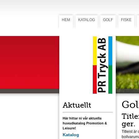
HEM
KATALOG
GOLF
FISKE
Gol
Aktuellt
Title
Här hittar ni vår aktuella
ger.
huvudkatalog Promotion &
Leisure!
Titleist ä
Katalog
bollvarumä