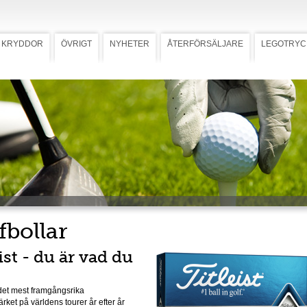
KRYDDOR
ÖVRIGT
NYHETER
ÅTERFÖRSÄLJARE
LEGOTRYC
fbollar
ist - du är vad du
r det mest framgångsrika
rket på världens tourer år efter år