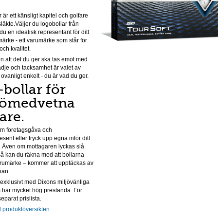
 är ett känsligt kapitel och golfare
släkte.Väljer du logobollar från
r du en idealisk representant för ditt
ärke - ett varumärke som står för
ch kvalitet.
en att det du ger ska tas emot med
dje och tacksamhet är valet av
 ovanligt enkelt - du är vad du ger.
bollar för
jömedvetna
are.
om företagsgåva och
ent eller tryck upp egna inför ditt
. Även om mottagaren lyckas slå
å kan du räkna med att bollarna –
varumärke – kommer att upptäckas av
nan.
 exklusivt med Dixons miljövänliga
m har mycket hög prestanda. För
separat prislista.
ll produktöversikten.