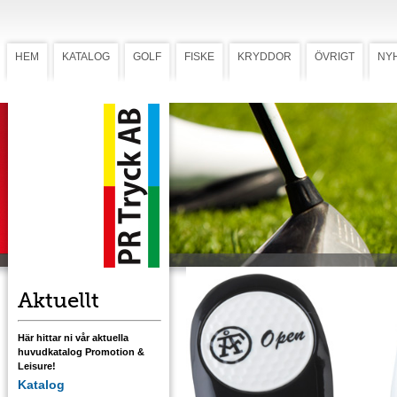
HEM
KATALOG
GOLF
FISKE
KRYDDOR
ÖVRIGT
NY
Greenlagare PF 1000
PF 1000
En greenlagare av metall i modern design
med kraftiga, slanka ben. Lackad i svart elle
vitt. Förädlas med tryck på Ø 25 mm
markeringsknapp i metall. Välj variant; slät
eller dimplemönstrad.
Ladda ner mall med tryckstorlek
Aktuellt
Här hittar ni vår aktuella
huvudkatalog Promotion &
Leisure!
Katalog