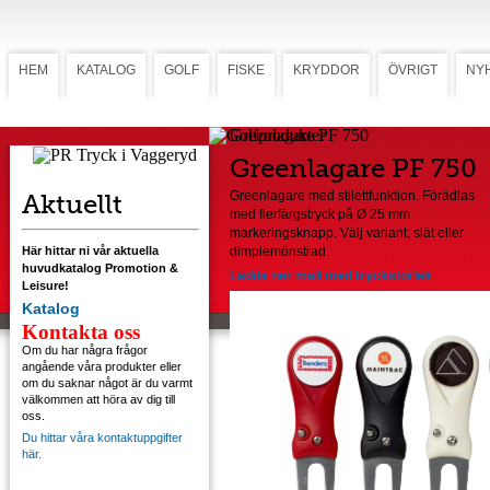
HEM
KATALOG
GOLF
FISKE
KRYDDOR
ÖVRIGT
NY
Greenlagare PF 750
Greenlagare PF 750
Aktuellt
Greenlagare med stilettfunktion. Förädlas
med flerfärgstryck på Ø 25 mm
markeringsknapp. Välj variant; slät eller
Här hittar ni vår aktuella
dimplemönstrad.
huvudkatalog Promotion &
Ladda ner mall med tryckstorlek
Leisure!
Katalog
Kontakta oss
Om du har några frågor
angående våra produkter eller
om du saknar något är du varmt
välkommen att höra av dig till
oss.
Du hittar våra kontaktuppgifter
här.