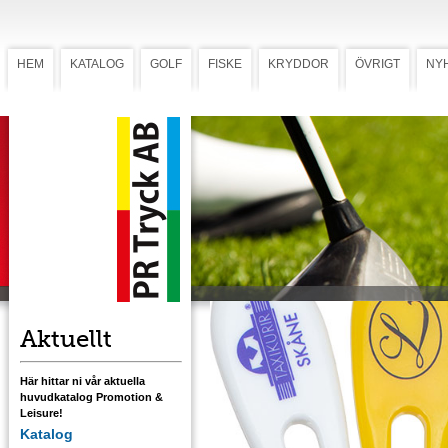
HEM
KATALOG
GOLF
FISKE
KRYDDOR
ÖVRIGT
NY
Greenlagare PF 300
Greenlagare PF 300
Greenlagare i plast. Förädlas med en eller
flerfärgstryck. Kan med fördel kompletteras
med JoJo.
Ladda ner mall med tryckstorlek
Aktuellt
Här hittar ni vår aktuella
huvudkatalog Promotion &
Leisure!
Katalog