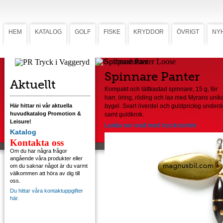
HEM
KATALOG
GOLF
FISKE
KRYDDOR
ÖVRIGT
NY
Spinnare Panter Loose
Spinnare Panter
Aktuellt
Kompakt och lättkastad spinnare, 15 g, för
harr, öring, röding och lax med Myrans unik
Här hittar ni vår aktuella
bygel. Svart överdel och guldprickig underd
huvudkatalog Promotion &
samt guldkrok.
Leisure!
Ladda ner mall med tryckstorlek
Katalog
Kontakta oss
Om du har några frågor
angående våra produkter eller
om du saknar något är du varmt
välkommen att höra av dig till
oss.
Du hittar våra kontaktuppgifter
här.