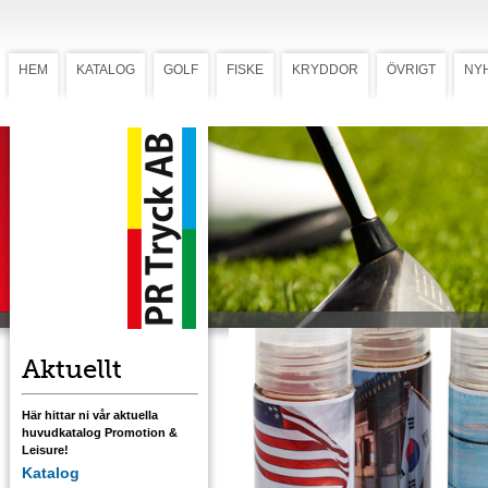
HEM
KATALOG
GOLF
FISKE
KRYDDOR
ÖVRIGT
NY
Kryddburkar med världens smaker
Kryddburkar med
världens smaker
Alla grillkryddor passar lika bra till nöt, fläsk,
fågel, fisk och grönsaker.
Aktuellt
Här hittar ni vår aktuella
huvudkatalog Promotion &
Leisure!
Katalog