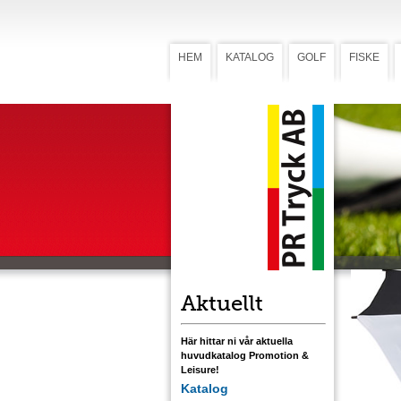
HEM
KATALOG
GOLF
FISKE
Paraply
Para
Ett generö
kraftig ny
Stomme i s
utformat 
Paraplyet 
som förädl
Ladda ner
Aktuellt
Här hittar ni vår aktuella
huvudkatalog Promotion &
Leisure!
Katalog