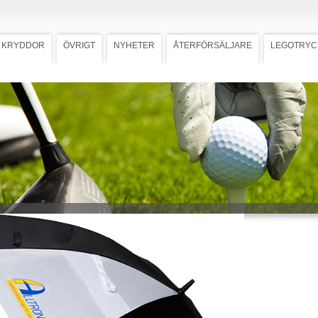
KRYDDOR
ÖVRIGT
NYHETER
ÅTERFÖRSÄLJARE
LEGOTRYC
Ladda ner högupplöst bild
ply
st golfparaply med dubbla paneler i
lon som klarar väder och vind.
vart fiberglas och ergonomiskt
grepp i gummi. Diameter 163 cm.
har sex svarta och två vita paneler
as med transfertryck.
 mall med tryckstorlek