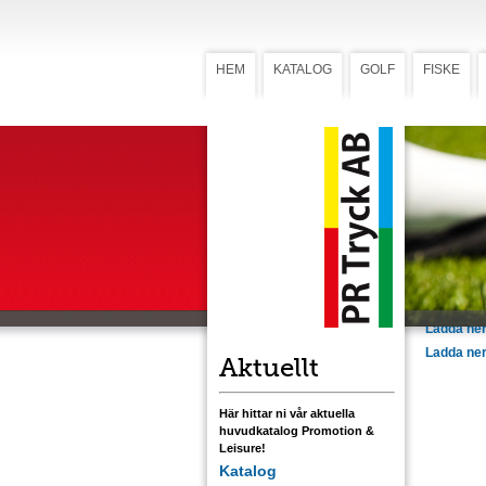
HEM
KATALOG
GOLF
FISKE
Personlig
Bolla
namnt
Personligt 
färgstryck
pappersas
Ladda ner
Ladda ner
Ladda ner
Ladda ner
Ladda ner 
Aktuellt
Här hittar ni vår aktuella
huvudkatalog Promotion &
Leisure!
Katalog