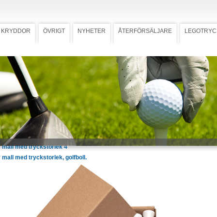
KRYDDOR
ÖVRIGT
NYHETER
ÅTERFÖRSÄLJARE
LEGOTRYC
t startkit
r och peggar med
Ladda ner högupplöst bild
ryck, VIP
startkit inkl 1 boll och 20 peggar. 1-
t namn på bollar, peggar och
k av 100% returfiber.
 mall med tryckstorlek 2 1/8"
 mall med tryckstorlek 2 3/4"
 mall med tryckstorlek 3 1/4"
 mall med tryckstorlek 4"
mall med tryckstorlek, golfboll.