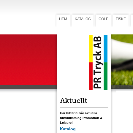
HEM
KATALOG
GOLF
FISKE
Pegpenn
Peg
(Art. 135)
Peg och pe
den vid u
björk för 
mm. Föräd
och/eller 
Ladda ner
Aktuellt
Här hittar ni vår aktuella
huvudkatalog Promotion &
Leisure!
Katalog