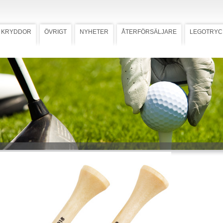
KRYDDOR
ÖVRIGT
NYHETER
ÅTERFÖRSÄLJARE
LEGOTRYC
a
Ladda ner högupplöst bild
penna
nna i ett (och ja, du kan använda
tslaget…)
M
iljövänlig penna i hård
god funktion och hållbarhet.
2 ¾ / 70
las med enfärgstryck på sidan
på peghuvudet. Naturfärgad.
 mall med tryckstorlek.