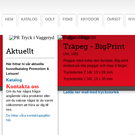
HEM
KATALOG
GOLF
FISKE
KRYDDOR
ÖVRIGT
NY
Peggar - Bigprint
Träpeg - BigPrint
Aktuellt
(Art. 100)
Peggar med extra stor tryckyta. Big print
Här hittar ni vår aktuella
endast på vita peggar och max 3 färger.
huvudkatalog Promotion &
Tryckstorlek 2 1/8: 13 x 28 mm
Leisure!
Tryckstorlek 2 3/4: 13 x 35 mm
Katalog
Kontakta oss
Om du har några frågor
Ladda ner mall med tryckstorlek
angående våra produkter eller
om du saknar något är du varmt
välkommen att höra av dig till
oss.
Du hittar våra kontaktuppgifter
här.