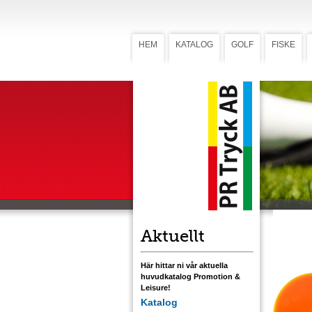
HEM
KATALOG
GOLF
FISKE
Markerin
Marke
Trä (A
Ø 25 mm ma
som miljöv
eller flerf
Ladda ner
Aktuellt
Här hittar ni vår aktuella
huvudkatalog Promotion &
Leisure!
Katalog