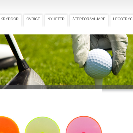
KRYDDOR
ÖVRIGT
NYHETER
ÅTERFÖRSÄLJARE
LEGOTRYC
gsknapp Transparent
ringsknapp Plast &
Ladda ner högupplöst bild
rt. 110)
rkeringsknapp i plast eller trä
änligt alternativ. Förädlas med en-
ärgstryck.
 mall med tryckstorlek