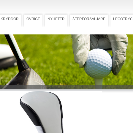
KRYDDOR
ÖVRIGT
NYHETER
ÅTERFÖRSÄLJARE
LEGOTRYC
ver med strumpa
Ladda ner högupplöst bild
 Cover med
umpa
rs med din logotyp syns på långt
r en upp
skattad present. Våra Head
tillverkade av konstläder och
ed transfertryck. Passar drivers upp
 mall med tryckstorlek