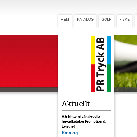
HEM
KATALOG
GOLF
FISKE
Head Co
Head
str
Head Cove
håll och ä
Covers är 
förädlas m
till 460 cc.
Ladda ner
Aktuellt
Här hittar ni vår aktuella
huvudkatalog Promotion &
Leisure!
Katalog