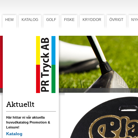
HEM
KATALOG
GOLF
FISKE
KRYDDOR
ÖVRIGT
NY
Bagbricka läder 85mm
Bagbricka läder
Spela med stil! Bygg klubbtillhörigheten elle
tryck upp en egen medlemsbricka till
golfgänget. Den exklusiva bagbrickan i läde
kan varmpräglas i guld eller silver för den
rätta känslan. Läderrem ingår.
Ladda ner mall med tryckstorlek.
Aktuellt
Här hittar ni vår aktuella
huvudkatalog Promotion &
Leisure!
Katalog