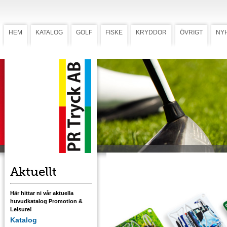
HEM
KATALOG
GOLF
FISKE
KRYDDOR
ÖVRIGT
NY
CardTee
CardTee (Art. 107)
Söker du en bra inbjudan till nästa
golfevenemang? En kul give-away i form av
ett plastkort (95 x 50 mm). Tryck ut delarna u
kortet och montera dem till två 70 mm pegga
Kan förädlas med tryck på en eller två sidor.
Ladda ner mall med tryckstorlek.
Aktuellt
Här hittar ni vår aktuella
huvudkatalog Promotion &
Leisure!
Katalog