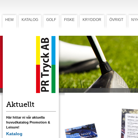
HEM
KATALOG
GOLF
FISKE
KRYDDOR
ÖVRIGT
NY
Omslag Meteset
Omslag Meteset
Förstärk reklamvärdet genom att lägga till e
hälsning med omslag eller ryttare med
flerfärgstryck.
Ladda ner omslagsmall med tryckstorlek
Ladda ner flötesmall rund
Ladda ner flötesmall rektangulär
Aktuellt
Här hittar ni vår aktuella
huvudkatalog Promotion &
Leisure!
Katalog