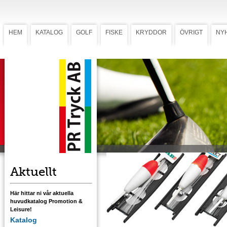
HEM
KATALOG
GOLF
FISKE
KRYDDOR
ÖVRIGT
NY
Meteset
Mete-Set
Komplett meteset med lina, krok, flöte och
sänke.
Tryckstorlek: Ø 19 mm eller 10x25 mm.
Ladda ner flötesmall rund
Ladda ner flötesmall rektangulär
Aktuellt
Här hittar ni vår aktuella
huvudkatalog Promotion &
Leisure!
Katalog