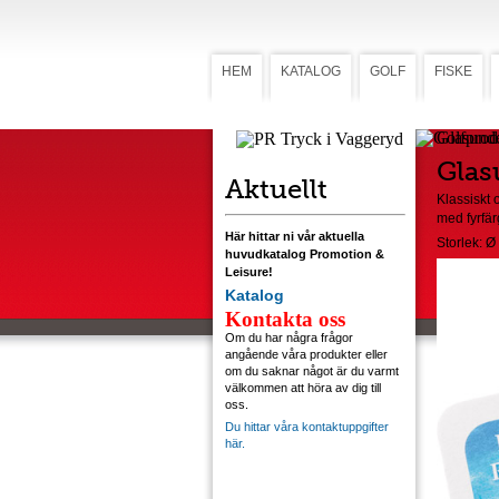
HEM
KATALOG
GOLF
FISKE
Glasunde
Glas
Aktuellt
Klassiskt 
med fyrfär
Här hittar ni vår aktuella
Storlek: Ø
huvudkatalog Promotion &
Leisure!
Katalog
Kontakta oss
Om du har några frågor
angående våra produkter eller
om du saknar något är du varmt
välkommen att höra av dig till
oss.
Du hittar våra kontaktuppgifter
här.