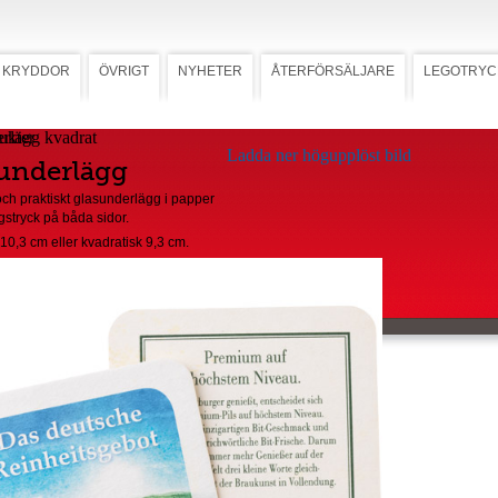
KRYDDOR
ÖVRIGT
NYHETER
ÅTERFÖRSÄLJARE
LEGOTRYC
rlägg kvadrat
Ladda ner högupplöst bild
underlägg
och praktiskt glasunderlägg i papper
gstryck på båda sidor.
 10,3 cm eller kvadratisk 9,3 cm.