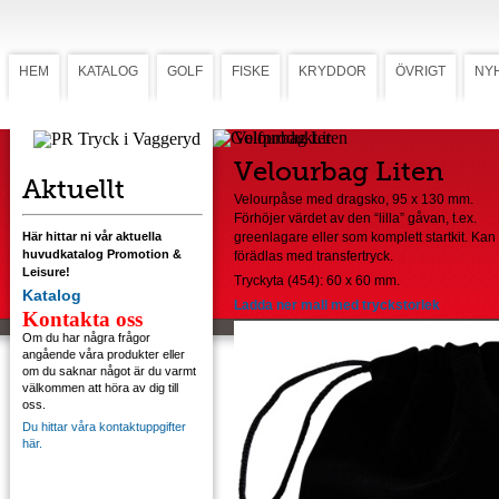
HEM
KATALOG
GOLF
FISKE
KRYDDOR
ÖVRIGT
NY
Velourbag Liten
Velourbag Liten
Aktuellt
Velourpåse med dragsko, 95 x 130 mm.
Förhöjer värdet av den “lilla” gåvan, t.ex.
Här hittar ni vår aktuella
greenlagare eller som komplett startkit. Kan
huvudkatalog Promotion &
förädlas med transfertryck.
Leisure!
Tryckyta (454): 60 x 60 mm.
Katalog
Ladda ner mall med tryckstorlek
Kontakta oss
Om du har några frågor
angående våra produkter eller
om du saknar något är du varmt
välkommen att höra av dig till
oss.
Du hittar våra kontaktuppgifter
här.